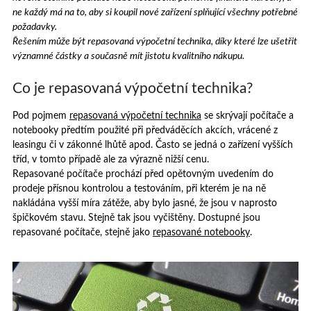
ne každý má na to, aby si koupil nové zařízení splňující všechny potřebné
požadavky.
Řešením může být repasovaná výpočetní technika, díky které lze ušetřit
významné částky a současně mít jistotu kvalitního nákupu.
Co je repasovaná výpočetní technika?
Pod pojmem
repasovaná výpočetní technika
se skrývají počítače a
notebooky předtím použité při předváděcích akcích, vrácené z
leasingu či v zákonné lhůtě apod. Často se jedná o zařízení vyšších
tříd, v tomto případě ale za výrazně nižší cenu.
Repasované počítače prochází před opětovným uvedením do
prodeje přísnou kontrolou a testováním, při kterém je na ně
nakládána vyšší míra zátěže, aby bylo jasné, že jsou v naprosto
špičkovém stavu. Stejně tak jsou vyčištěny. Dostupné jsou
repasované počítače, stejně jako
repasované notebooky
.