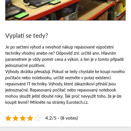
Vyplatí se tedy?
Je po sečtení výhod a nevýhod nákup repasované výpočetní
techniky vhodný anebo ne? Odpověď zní: určitě ano. Hlavním
parametrem je vždy poměr cena a výkon, a ten je v tomto případě
jednoznačně pozitivní.
Výhody zkrátka převažují. Pokud se tedy chystáte ke koupi nového
počítače nebo notebooku, určitě vezměte v potaz existenci
repasované IT techniky. Výhody, které zákazníkovi přináší jsou
jednoznačné. Repasovaný počítač nebo repasovaný notebook
mohou sloužit ještě dlouhé roky. Tak proč nevyužít toho, že je lze
koupit levně? Mrkněte na stránky Eurotech.cz.
4.2/5 - (8 votes)