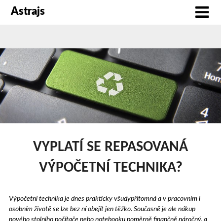
Astrajs
VYPLATÍ SE REPASOVANÁ
VÝPOČETNÍ TECHNIKA?
Výpočetní technika je dnes prakticky všudypřítomná a v pracovním i
osobním životě se lze bez ní obejít jen těžko. Současně je ale nákup
nového stolního počítače nebo notebooku poměrně finančně náročný, a