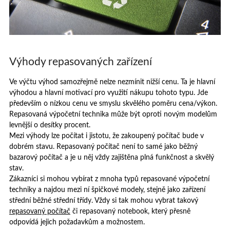
Výhody repasovaných zařízení
Ve výčtu výhod samozřejmě nelze nezmínit nižší cenu. Ta je hlavní
výhodou a hlavní motivací pro využití nákupu tohoto typu. Jde
především o nízkou cenu ve smyslu skvělého poměru cena/výkon.
Repasovaná výpočetní technika může být oproti novým modelům
levnější o desítky procent.
Mezi výhody lze počítat i jistotu, že zakoupený počítač bude v
dobrém stavu. Repasovaný počítač není to samé jako běžný
bazarový počítač a je u něj vždy zajištěna plná funkčnost a skvělý
stav.
Zákazníci si mohou vybírat z mnoha typů repasované výpočetní
techniky a najdou mezi ní špičkové modely, stejně jako zařízení
střední běžné střední třídy. Vždy si tak mohou vybrat takový
repasovaný počítač
či repasovaný notebook, který přesně
odpovídá jejich požadavkům a možnostem.