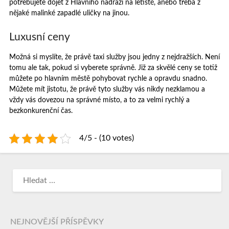
potřebujete dojet z Hlavního nádraží na letiště, anebo třeba z
nějaké malinké zapadlé uličky na jinou.
Luxusní ceny
Možná si myslíte, že právě taxi služby jsou jedny z nejdražších. Není
tomu ale tak, pokud si vyberete správně. Již za skvělé ceny se totiž
můžete po hlavním městě pohybovat rychle a opravdu snadno.
Můžete mít jistotu, že právě tyto služby vás nikdy nezklamou a
vždy vás dovezou na správné místo, a to za velmi rychlý a
bezkonkurenční čas.
4/5 - (10 votes)
NEJNOVĚJŠÍ PŘÍSPĚVKY