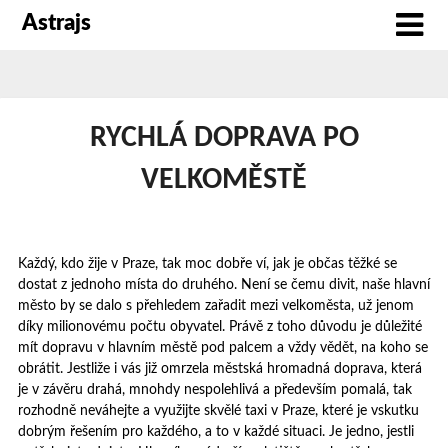
Astrajs
RYCHLÁ DOPRAVA PO
VELKOMĚSTĚ
Každý, kdo žije v Praze, tak moc dobře ví, jak je občas těžké se
dostat z jednoho místa do druhého. Není se čemu divit, naše hlavní
město by se dalo s přehledem zařadit mezi velkoměsta, už jenom
díky milionovému počtu obyvatel. Právě z toho důvodu je důležité
mít dopravu v hlavním městě pod palcem a vždy vědět, na koho se
obrátit. Jestliže i vás již omrzela městská hromadná doprava, která
je v závěru drahá, mnohdy nespolehlivá a především pomalá, tak
rozhodně neváhejte a využijte skvělé
taxi v Praze
, které je vskutku
dobrým řešením pro každého, a to v každé situaci. Je jedno, jestli