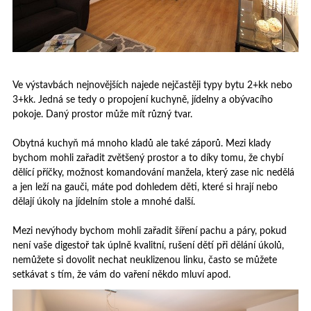
Ve výstavbách nejnovějších najede nejčastěji typy bytu 2+kk nebo
3+kk. Jedná se tedy o propojení
kuchyně
, jídelny a obývacího
pokoje. Daný prostor může mít různý tvar.
Obytná kuchyň má mnoho kladů ale také záporů. Mezi klady
bychom mohli zařadit zvětšený prostor a to díky tomu, že chybí
dělící příčky, možnost komandování manžela, který zase nic nedělá
a jen leží na gauči, máte pod dohledem děti, které si hrají nebo
dělají úkoly na jídelním stole a mnohé další.
Mezi nevýhody bychom mohli zařadit šíření pachu a páry, pokud
není vaše digestoř tak úplně kvalitní, rušení dětí při dělání úkolů,
nemůžete si dovolit nechat neuklizenou linku, často se můžete
setkávat s tím, že vám do vaření někdo mluví apod.