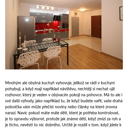
Mnohým ale obytná kuchyň vyhovuje, jelikož se rádi v kuchyni
pohybují, a když mají například návštěvu, nechtějí si nechat ujít
rozhovor, který je veden v obývacím pokoji na pohovce. Má to ale i
své další výhody, jako například tu, že když budete vařit, vaše drahá
polovička vám může přečíst noviny nebo články na které zrovna
narazí. Navíc pokud máte mále děti, které je potřeba kontrolovat,
je to opravdu výborné, protože jak známe děti, když zmizí za roh a
je ticho, nevěstí to nic dobrého. Určitě je rozdíl v tom, když jdete k