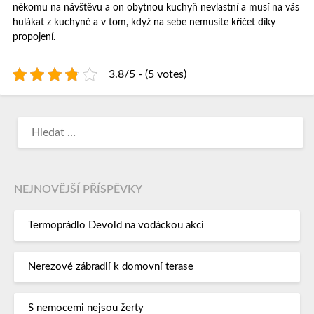
někomu na návštěvu a on obytnou kuchyň nevlastní a musí na vás
hulákat z kuchyně a v tom, když na sebe nemusíte křičet díky
propojení.
3.8/5 - (5 votes)
NEJNOVĚJŠÍ PŘÍSPĚVKY
Termoprádlo Devold na vodáckou akci
Nerezové zábradlí k domovní terase
S nemocemi nejsou žerty