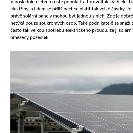
V posledních letech roste popularita fotovoltaických elektr
elektřiny, a lidem se příliš nechce platit tak velké částky. J
právě solární panely mohou být jednou z nich.
Zde je dobré
netýká pouze soukromých osob. Také podnikatelé se snaží t
často tak velkou spotřebu elektrického proudu, že ji solárn
omezený pozemek.