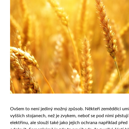
Ovšem to není jediný možný způsob. Někteří zemědělci umis
vyšších stojanech, než je zvykem, neboť se pod nimi pěstují 
elektřinu, ale slouží také jako jejich ochrana například př