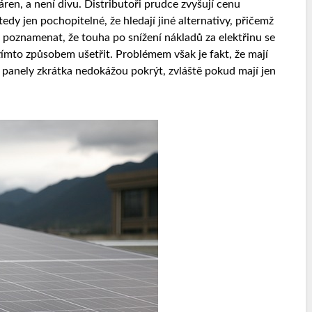
áren, a není divu. Distributoři prudce zvyšují cenu
e tedy jen pochopitelné, že hledají jiné alternativy, přičemž
 poznamenat, že touha po snížení nákladů za elektřinu se
ímto způsobem ušetřit. Problémem však je fakt, že mají
í panely zkrátka nedokážou pokrýt, zvláště pokud mají jen