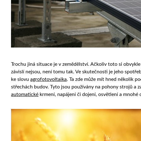
Trochu jiná situace je v zemědělství. Ačkoliv toto si obvyk
závislí nejsou, není tomu tak. Ve skutečnosti je jeho spotře
ke slovu
agrofotovoltaika
. Ta zde může mít hned několik p
střechách budov. Tyto jsou používány na pohony strojů a zař
automatické
krmení, napájení či dojení, osvětlení a mnohé d