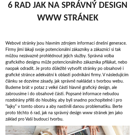
6 RAD JAK NA SPRÁVNÝ DESIGN
WWW STRÁNEK
Webové stránky jsou hlavním zdrojem informací dnešní generace.
Firmy jimi lákají svoje potencionální zákazníky a zákazníci si tak
můžou nezávazně prohlédnout jejich služby. Správná volba
grafického designu může potencionálního zákazníka přilákat, nebo
naopak odradit. Je proto důležité vytvořit stránky po obsahové i
grafické stránce adekvátní k oblasti podnikání firmy. V následujícím
článku se dozvíme zásady, jak správně nakládat s tvorbou webu.
Budeme brát v potaz z velké části hlavně grafický design, ale
zabrousíme i do obsahové části. Popsané informace nebudou
rozebírány příliš do hloubky, aby byli snadno pochopitelné i pro
“lajky“ v tomto oboru a aby nastínili danou problematiku. Berte
proto těchto 6 rad, jak na správný design www stránek jen jako
základ pro Vaší budoucí tvorbu.