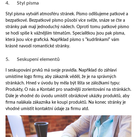
4. Styl písma
Styl písma vytváří atmosféru stránek. Písmo odlišujeme patkové a
bezpatkové. Bezpatkové písmo působí více svěže, snáze se čte a
stránky pak mají jednoduchý nádech. Oproti tomu patkové písmo
se hodí spíše k vážnějším tématům. Specialitkou jsou pak písma,
která jsou více grafická. Například písmo s “kudrlinkami“ vám
krásně navodí romantické stránky.
5. Seskupení elementů
I seskupování prvků má svoje pravidla. Například do záhlaví
umístíme logo firmy, aby zákazník věděl, že je na správných
stránkách. Hned v úvodu by měla být lišta se záložkami typu:
Produkty, O nás a Kontakt pro snadnější zorientování na stránkách.
Dále je vhodné do úvodu umístit obrázkové ukázky produktů, aby
firma nalákala zákazníka ke koupi produktů. Na konec stránky je
vhodné umístit kontaktní údaje za firmu atd.