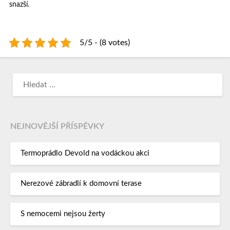
snazší.
5/5 - (8 votes)
NEJNOVĚJŠÍ PŘÍSPĚVKY
Termoprádlo Devold na vodáckou akci
Nerezové zábradlí k domovní terase
S nemocemi nejsou žerty