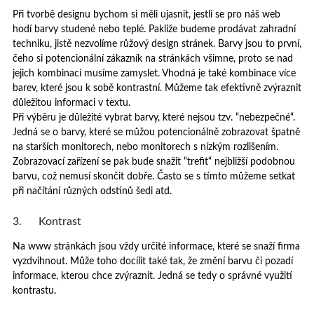
Při tvorbě designu bychom si měli ujasnit, jestli se pro náš web
hodí barvy studené nebo teplé. Pakliže budeme prodávat zahradní
techniku, jistě nezvolíme růžový design stránek. Barvy jsou to první,
čeho si potencionální zákazník na stránkách všimne, proto se nad
jejich kombinací musíme zamyslet. Vhodná je také kombinace více
barev, které jsou k sobě kontrastní. Můžeme tak efektivně zvýraznit
důležitou informaci v textu.
Při výběru je důležité vybrat barvy, které nejsou tzv. “nebezpečné“.
Jedná se o barvy, které se můžou potencionálně zobrazovat špatně
na starších monitorech, nebo monitorech s nízkým rozlišením.
Zobrazovací zařízení se pak bude snažit “trefit“ nejbližší podobnou
barvu, což nemusí skončit dobře. Často se s tímto můžeme setkat
při načítání různých odstínů šedi atd.
3. Kontrast
Na www stránkách jsou vždy určité informace, které se snaží firma
vyzdvihnout. Může toho docílit také tak, že změní barvu či pozadí
informace, kterou chce zvýraznit. Jedná se tedy o správné využití
kontrastu.