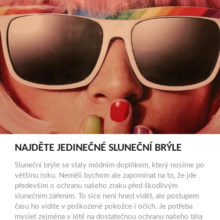
NAJDĚTE JEDINEČNÉ SLUNEČNÍ BRÝLE
Sluneční brýle se staly módním doplňkem, který nosíme po
většinu roku. Neměli bychom ale zapomínat na to, že jde
především o ochranu našeho zraku před škodlivým
slunečním zářením. To sice není hned vidět, ale postupem
času ho vidíte v poškozené pokožce i očích. Je potřeba
myslet zejména v létě na dostatečnou ochranu našeho těla