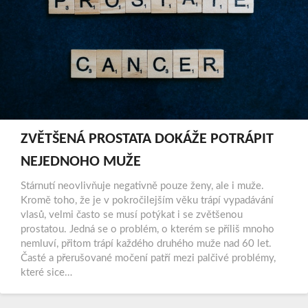
ZVĚTŠENÁ PROSTATA DOKÁŽE POTRÁPIT
NEJEDNOHO MUŽE
Stárnutí neovlivňuje negativně pouze ženy, ale i muže.
Kromě toho, že je v pokročilejším věku trápí vypadávání
vlasů, velmi často se musí potýkat i se zvětšenou
prostatou. Jedná se o problém, o kterém se příliš mnoho
nemluví, přitom trápí každého druhého muže nad 60 let.
Časté a přerušované močení patří mezi palčivé problémy,
které sice…