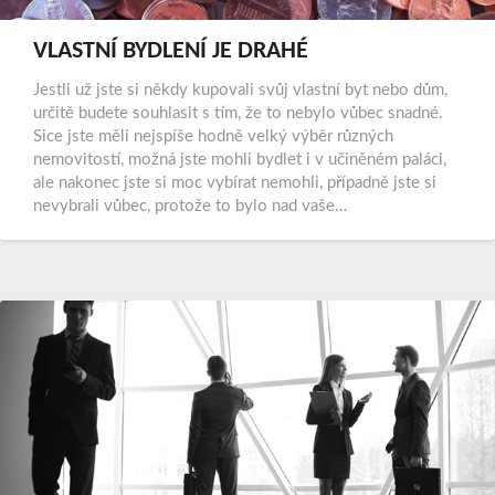
VLASTNÍ BYDLENÍ JE DRAHÉ
Jestli už jste si někdy kupovali svůj vlastní byt nebo dům,
určitě budete souhlasit s tím, že to nebylo vůbec snadné.
Sice jste měli nejspíše hodně velký výběr různých
nemovitostí, možná jste mohli bydlet i v učiněném paláci,
ale nakonec jste si moc vybírat nemohli, případně jste si
nevybrali vůbec, protože to bylo nad vaše…