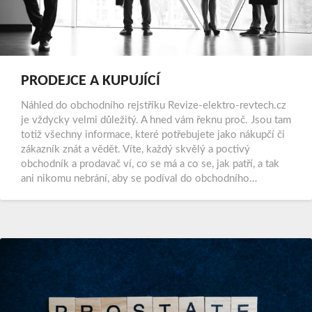
PRODEJCE A KUPUJÍCÍ
Náhled do obchodního rejstříku Revize-elektro-revtech.cz
je vždycky velmi důležitý. A hned vám řeknu proč. Jsou tam
totiž všechny informace, které potřebujete jako nákupčí či
zákazník znát a vědět. Víte, každý skvělý a poctivý
obchodník a prodavač ví, co se má a co se, jak patří, a tak
ani nikomu nebrání, aby se podíval do obchodního…