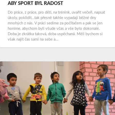
ABY SPORT BYL RADOST
Do práce, z práce, pro děti, na trénink, uvařit večeři, napsat
úkoly, poklidit…tak přesně takhle vypadají běžné dny
mnohých z nás. V práci sedíme za počítačem a pak se jen
honíme, abychom byli všude včas a vše bylo dokonalé.
Doba je zkrátka taková, doba uspěchaná. Měli bychom si
však najít čas sami na sebe a…