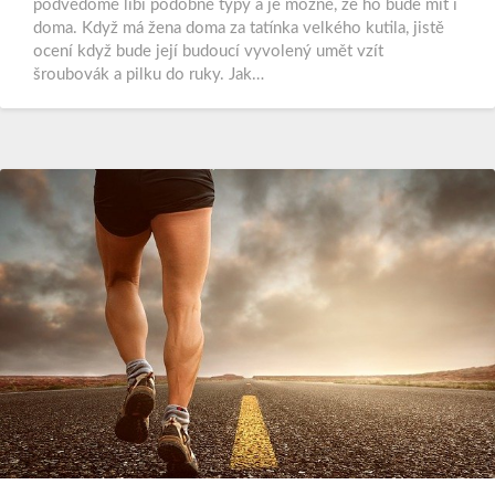
podvědomě líbí podobné typy a je možné, že ho bude mít i
doma. Když má žena doma za tatínka velkého kutila, jistě
ocení když bude její budoucí vyvolený umět vzít
šroubovák a pilku do ruky. Jak…